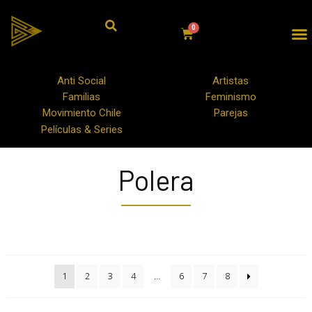
Anti Social
Artistas
Familias
Feminismo
Movimiento Chile
Parejas
Películas & Series
Polera
1
2
3
4
…
6
7
8