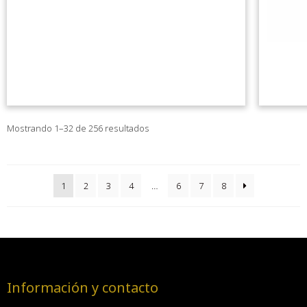
Mostrando 1–32 de 256 resultados
1
2
3
4
…
6
7
8
Información y contacto