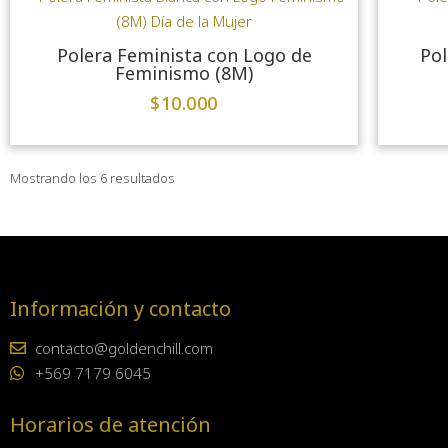
Polera Feminista con Logo de
Pol
Feminismo (8M)
$
10.000
Mostrando los 6 resultados
Información y contacto
contacto@goldenchill.com
+569 7179 6045
Horarios de atención