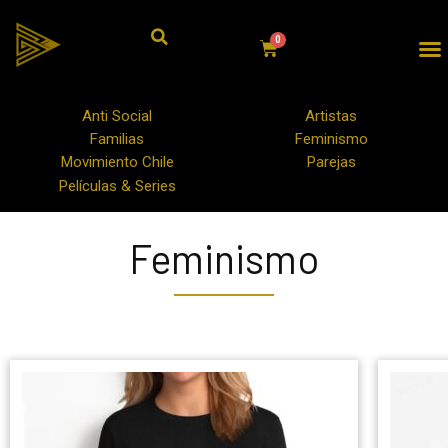
Anti Social
Artistas
Familias
Feminismo
Movimiento Chile
Parejas
Películas & Series
Feminismo