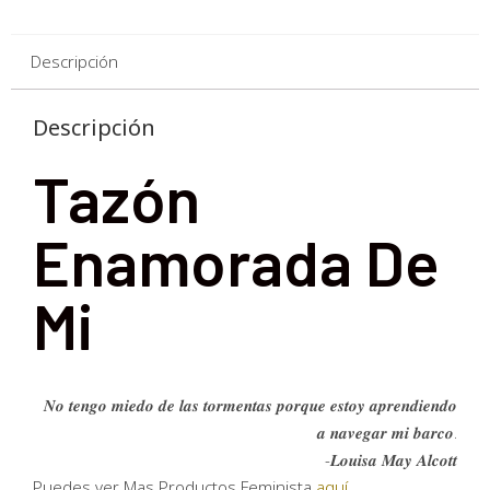
Descripción
Descripción
Tazón
Enamorada De
Mi
𝑵𝒐 𝒕𝒆𝒏𝒈𝒐 𝒎𝒊𝒆𝒅𝒐 𝒅𝒆 𝒍𝒂𝒔 𝒕𝒐𝒓𝒎𝒆𝒏𝒕𝒂𝒔 𝒑𝒐𝒓𝒒𝒖𝒆 𝒆𝒔𝒕𝒐𝒚 𝒂𝒑𝒓𝒆𝒏𝒅𝒊𝒆𝒏𝒅𝒐
𝒂 𝒏𝒂𝒗𝒆𝒈𝒂𝒓 𝒎𝒊 𝒃𝒂𝒓𝒄𝒐.
-𝑳𝒐𝒖𝒊𝒔𝒂 𝑴𝒂𝒚 𝑨𝒍𝒄𝒐𝒕𝒕
Puedes ver Mas Productos Feminista
aquí.