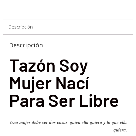
Descripción
Descripción
Tazón Soy
Mujer Nací
Para Ser Libre
𝑼𝒏𝒂 𝒎𝒖𝒋𝒆𝒓 𝒅𝒆𝒃𝒆 𝒔𝒆𝒓 𝒅𝒐𝒔 𝒄𝒐𝒔𝒂𝒔: 𝒒𝒖𝒊𝒆𝒏 𝒆𝒍𝒍𝒂 𝒒𝒖𝒊𝒆𝒓𝒂 𝒚 𝒍𝒐 𝒒𝒖𝒆 𝒆𝒍𝒍𝒂
𝒒𝒖𝒊𝒆𝒓𝒂.