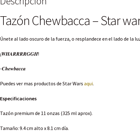
Descripción
Tazón Chewbacca – Star wa
Únete al lado oscuro de la fuerza, o resplandece en el lado de la l
¡𝑾𝑯𝑨𝑹𝑹𝑹𝑹𝑮𝑮𝑯!
-𝑪𝒉𝒆𝒘𝒃𝒂𝒄𝒄𝒂
Puedes ver mas productos de Star Wars
aqui
.
Especificaciones
Tazón premium de 11 onzas (325 ml aprox).
Tamaño: 9.4 cm alto x 8.1 cm día.