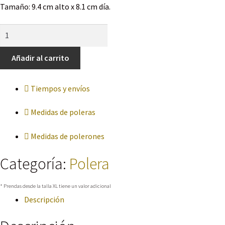
Tamaño: 9.4 cm alto x 8.1 cm día.
Taza
Chewbacca
cantidad
Añadir al carrito
Tiempos y envíos
Medidas de poleras
Medidas de polerones
Categoría:
Polera
* Prendas desde la talla XL tiene un valor adicional
Descripción