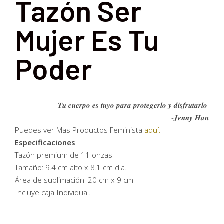
Tazón Ser
Mujer Es Tu
Poder
𝑻𝒖 𝒄𝒖𝒆𝒓𝒑𝒐 𝒆𝒔 𝒕𝒖𝒚𝒐 𝒑𝒂𝒓𝒂 𝒑𝒓𝒐𝒕𝒆𝒈𝒆𝒓𝒍𝒐 𝒚 𝒅𝒊𝒔𝒇𝒓𝒖𝒕𝒂𝒓𝒍𝒐.
-𝑱𝒆𝒏𝒏𝒚 𝑯𝒂𝒏
Puedes ver Mas Productos Feminista
aquí.
Especificaciones
Tazón premium de 11 onzas.
Tamaño: 9.4 cm alto x 8.1 cm dia.
Área de sublimación: 20 cm x 9 cm.
Incluye caja Individual.