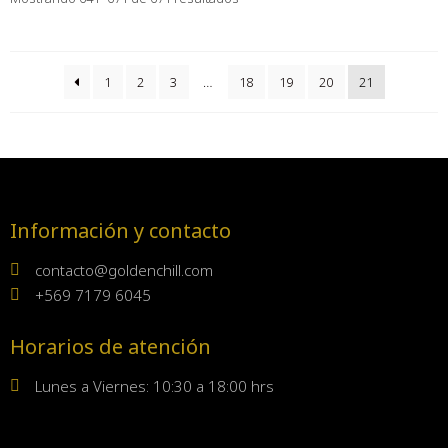
1
2
3
…
18
19
20
21
Información y contacto
contacto@goldenchill.com
+569 7179 6045
Horarios de atención
Lunes a Viernes: 10:30 a 18:00 hrs