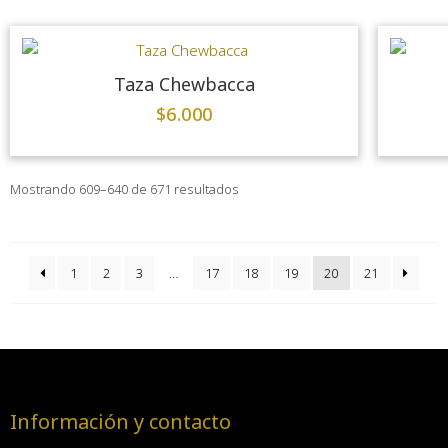
Taza Chewbacca
$
6.000
Mostrando 609–640 de 671 resultados
1
2
3
…
17
18
19
20
21
Información y contacto