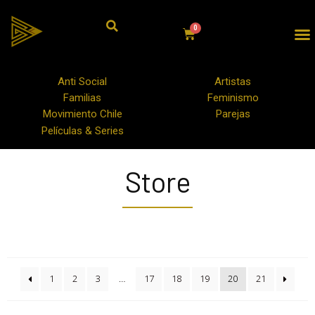
Anti Social
Artistas
Familias
Feminismo
Movimiento Chile
Parejas
Películas & Series
Store
1
2
3
…
17
18
19
20
21