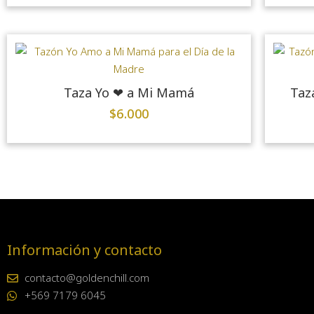
Taza Yo ❤ a Mi Mamá
Taz
$
6.000
Información y contacto
contacto@goldenchill.com
+569 7179 6045