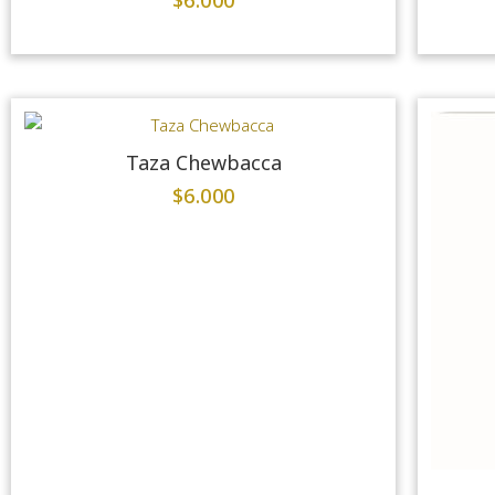
$
6.000
Taza Chewbacca
$
6.000