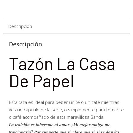
Descripción
Descripción
Tazón La Casa
De Papel
Esta taza es ideal para beber un té o un café mientras
ves un capitulo de la serie, o simplemente para tomar te
o café acompañado de esta maravillosa Banda.
𝑳𝒂 𝒕𝒓𝒂𝒊𝒄𝒊𝒐́𝒏 𝒆𝒔 𝒊𝒏𝒉𝒆𝒓𝒆𝒏𝒕𝒆 𝒂𝒍 𝒂𝒎𝒐𝒓. ¿𝑴𝒊 𝒎𝒆𝒋𝒐𝒓 𝒂𝒎𝒊𝒈𝒐 𝒎𝒆
𝒕𝒓𝒂𝒊𝒄𝒊𝒐𝒏𝒂𝒓𝒊́𝒂? 𝑷𝒐𝒓 𝒔𝒖𝒑𝒖𝒆𝒔𝒕𝒐 𝒒𝒖𝒆 𝒔𝒊́, 𝒄𝒍𝒂𝒓𝒐 𝒒𝒖𝒆 𝒔𝒊́, 𝒔𝒊 𝒔𝒆 𝒅𝒂𝒏 𝒍𝒂𝒔