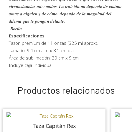
𝒄𝒊𝒓𝒄𝒖𝒏𝒔𝒕𝒂𝒏𝒄𝒊𝒂𝒔 𝒂𝒅𝒆𝒄𝒖𝒂𝒅𝒂𝒔. 𝑳𝒂 𝒕𝒓𝒂𝒊𝒄𝒊𝒐́𝒏 𝒏𝒐 𝒅𝒆𝒑𝒆𝒏𝒅𝒆 𝒅𝒆 𝒄𝒖𝒂́𝒏𝒕𝒐
𝒂𝒎𝒂𝒔 𝒂 𝒂𝒍𝒈𝒖𝒊𝒆𝒏 𝒚 𝒅𝒆 𝒄𝒐́𝒎𝒐, 𝒅𝒆𝒑𝒆𝒏𝒅𝒆 𝒅𝒆 𝒍𝒂 𝒎𝒂𝒈𝒏𝒊𝒕𝒖𝒅 𝒅𝒆𝒍
𝒅𝒊𝒍𝒆𝒎𝒂 𝒒𝒖𝒆 𝒕𝒆 𝒑𝒐𝒏𝒈𝒂𝒏 𝒅𝒆𝒍𝒂𝒏𝒕𝒆.
-𝑩𝒆𝒓𝒍𝒊́𝒏
Especificaciones
Tazón premium de 11 onzas (325 ml aprox).
Tamaño: 9.4 cm alto x 8.1 cm día.
Área de sublimación: 20 cm x 9 cm.
Incluye caja Individual.
Productos relacionados
Taza Capitán Rex