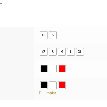
o
XS
S
XS
S
M
L
XL
Limpiar