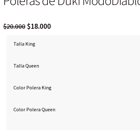
Poleras de Duki ModoDiabl
El
El
$
20.000
$
18.000
precio
precio
Talla King
original
actual
era:
es:
Talla Queen
$20.000.
$18.000.
Color Polera King
Color Polera Queen