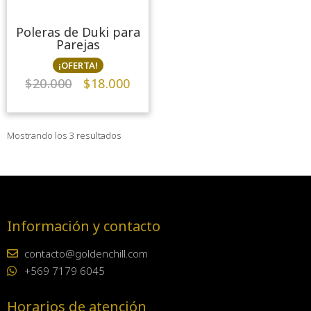
Poleras de Duki para
Parejas
¡OFERTA!
$
20.000
$
18.000
Mostrando los 3 resultados
Información y contacto
contacto@goldenchill.com
+569 7179 6045
Horarios de atención