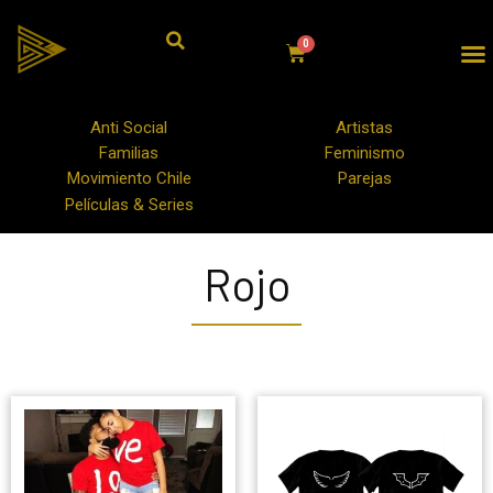
Anti Social
Artistas
Familias
Feminismo
Movimiento Chile
Parejas
Películas & Series
Rojo