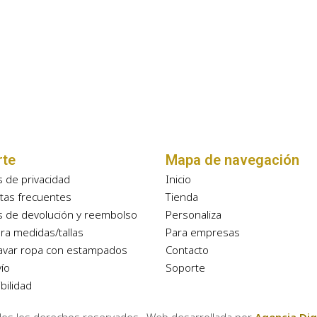
rte
Mapa de navegación
as de privacidad
Inicio
tas frecuentes
Tienda
as de devolución y reembolso
Personaliza
ra medidas/tallas
Para empresas
avar ropa con estampados
Contacto
ío
Soporte
bilidad
dos los derechos reservados. Web desarrollada por
Agencia Dig