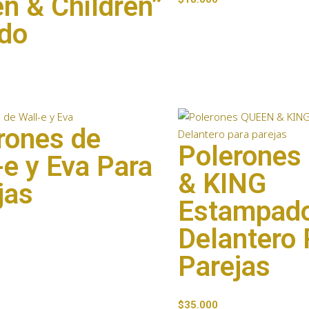
n & Children”
do
rones de
Polerone
-e y Eva Para
& KING
jas
Estampad
Delantero 
Parejas
$
35.000