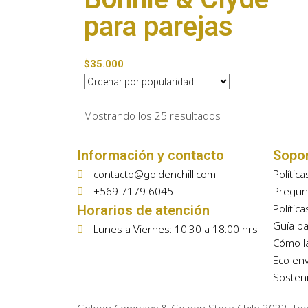
para parejas
$
35.000
Mostrando los 25 resultados
Información y contacto
Sopo
contacto@goldenchill.com
Polític
+569 7179 6045
Pregun
Polític
Horarios de atención
Guía pa
Lunes a Viernes: 10:30 a 18:00 hrs
Cómo l
Eco env
Sosteni
Golden Company & Golden Store Chile 2022. To