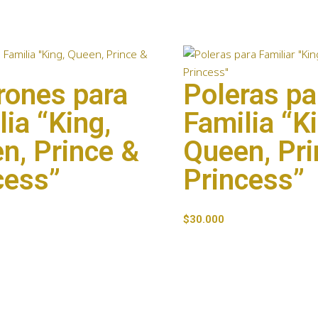
rones para
Poleras pa
lia “King,
Familia “K
n, Prince &
Queen, Pri
cess”
Princess”
$
30.000