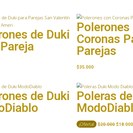
Polerones
rones de Duki
Coronas P
 Pareja
Parejas
$
35.000
rones de Duki
Poleras de
Diablo
ModoDiab
¡Oferta!
$
20.000
$
18.00