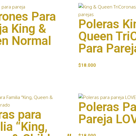
rones Para
Poleras Ki
ja King &
Queen Tri
n Normal
Para Parej
$
18.000
Poleras Pa
ras para
Pareja LO
lia “King,
$
18.000