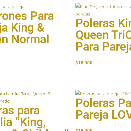
rones Para
Poleras Ki
ja King &
Queen Tri
n Normal
Para Parej
$
18.000
Poleras Pa
ras para
Pareja LO
lia “King,
$
18.000