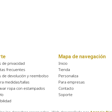
rte
Mapa de navegación
as de privacidad
Inicio
tas frecuentes
Tienda
as de devolución y reembolso
Personaliza
ra medidas/tallas
Para empresas
avar ropa con estampados
Contacto
ío
Soporte
bilidad
dos los derechos reservados. Web desarrollada por
Agencia Dig