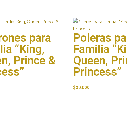
rones para
Poleras pa
lia “King,
Familia “K
n, Prince &
Queen, Pri
cess”
Princess”
$
30.000