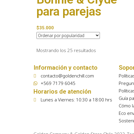
para parejas
$
35.000
Mostrando los 25 resultados
Información y contacto
Sopo
contacto@goldenchill.com
Polític
+569 7179 6045
Pregun
Polític
Horarios de atención
Guía pa
Lunes a Viernes: 10:30 a 18:00 hrs
Cómo l
Eco env
Sosteni
Golden Company & Golden Store Chile 2022. To