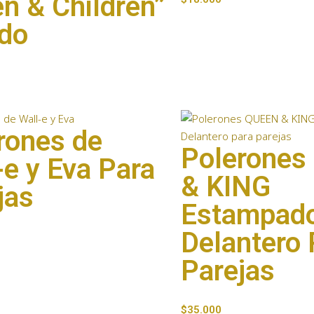
n & Children”
do
rones de
Polerone
-e y Eva Para
& KING
jas
Estampad
Delantero 
Parejas
$
35.000