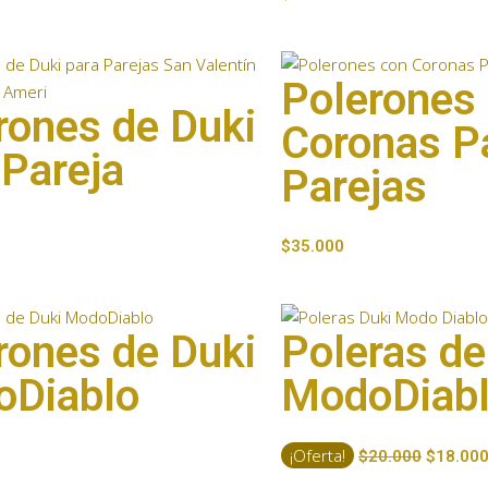
Polerones
rones de Duki
Coronas P
 Pareja
Parejas
$
35.000
rones de Duki
Poleras de
Diablo
ModoDiab
¡Oferta!
$
20.000
$
18.00