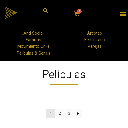
Anti Social
Artistas
Familias
Feminismo
Movimiento Chile
Parejas
Películas & Series
Películas
1
2
3