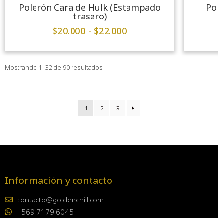
Polerón Cara de Hulk (Estampado
Po
trasero)
$
20.000
-
$
22.000
Mostrando 1–32 de 90 resultados
1
2
3
Información y contacto
contacto@goldenchill.com
+569 7179 6045