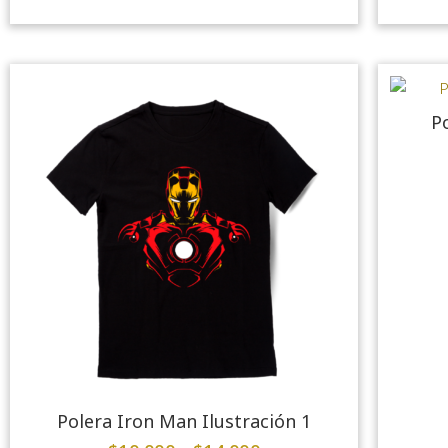
P
Polera Iron Man Ilustración 1