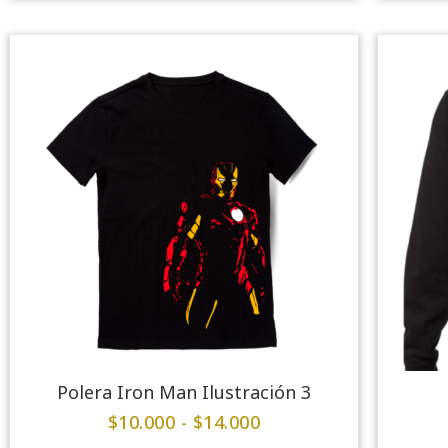
Polera Iron Man Ilustración 3
$
10.000
-
$
14.000