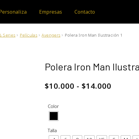
Personaliza
Empresas
Contacto
& Series
Películas
Avengers
Polera Iron Man Ilustración 1
Polera Iron Man Ilustr
$
10.000
-
$
14.000
Color
Talla