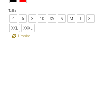
Talla
4
6
8
10
XS
S
M
L
XL
XXL
XXXL
Limpiar