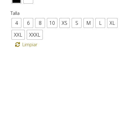
Talla
4
6
8
10
XS
S
M
L
XL
XXL
XXXL
Limpiar