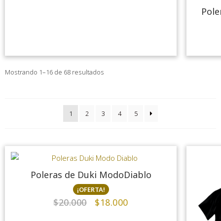
Pole
Mostrando 1–16 de 68 resultados
1
2
3
4
5
Poleras de Duki ModoDiablo
¡OFERTA!
$
20.000
$
18.000