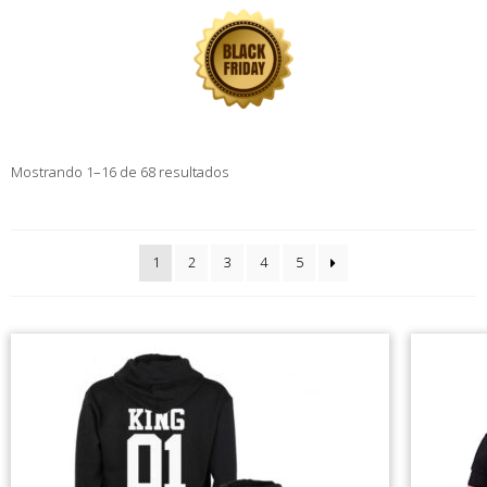
Mostrando 1–16 de 68 resultados
1
2
3
4
5