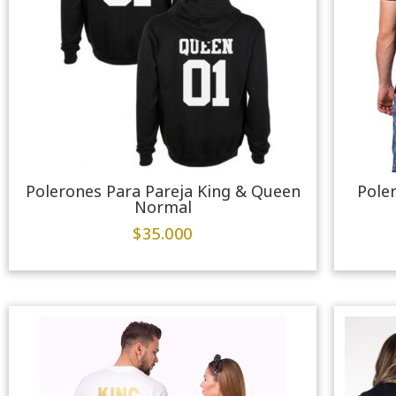
Polerones Para Pareja King & Queen
Pole
Normal
$
35.000