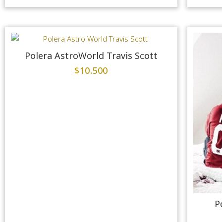
Polera AstroWorld Travis Scott
$
10.500
P