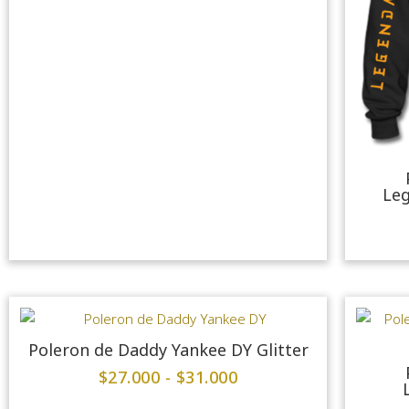
Le
Poleron de Daddy Yankee DY Glitter
$
27.000
-
$
31.000