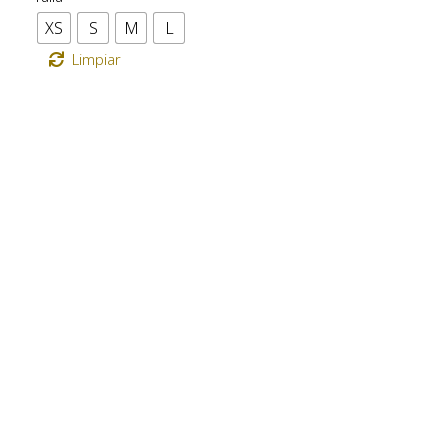
XS
S
M
L
Limpiar