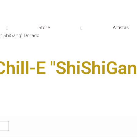
Store
Artistas
“ShiShiGang” Dorado
Chill-E "ShiShiGan