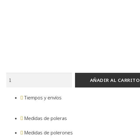
Polera
AÑADIR AL CARRITO
de
Pablo
Tiempos y envíos
Chill-
E
"ShiShiGang"
Medidas de poleras
Dorado
cantidad
Medidas de polerones