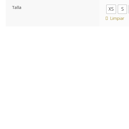
Talla
XS
S
Limpiar