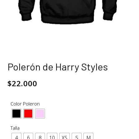
Polerón de Harry Styles
$
22.000
Color Poleron
Talla
4
6
8
10
XS
S
M