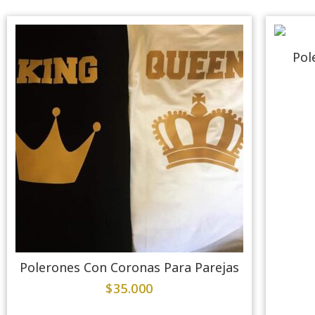
Pol
Polerones Con Coronas Para Parejas
$
35.000