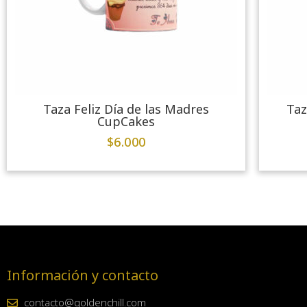
Taza Feliz Día de las Madres
Taz
CupCakes
$
6.000
Información y contacto
contacto@goldenchill.com