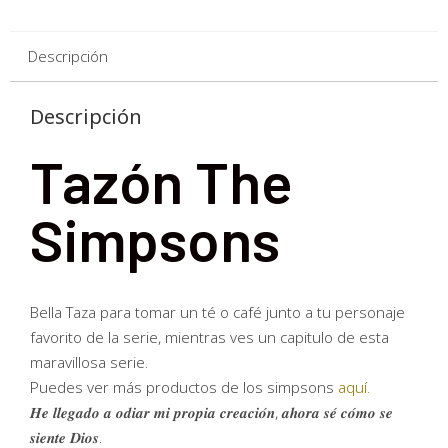
Descripción
Descripción
Tazón The
Simpsons
Bella Taza para tomar un té o café junto a tu personaje
favorito de la serie, mientras ves un capitulo de esta
maravillosa serie.
Puedes ver más productos de los simpsons
aquí.
𝑯𝒆 𝒍𝒍𝒆𝒈𝒂𝒅𝒐 𝒂 𝒐𝒅𝒊𝒂𝒓 𝒎𝒊 𝒑𝒓𝒐𝒑𝒊𝒂 𝒄𝒓𝒆𝒂𝒄𝒊𝒐́𝒏, 𝒂𝒉𝒐𝒓𝒂 𝒔𝒆́ 𝒄𝒐́𝒎𝒐 𝒔𝒆
𝒔𝒊𝒆𝒏𝒕𝒆 𝑫𝒊𝒐𝒔.