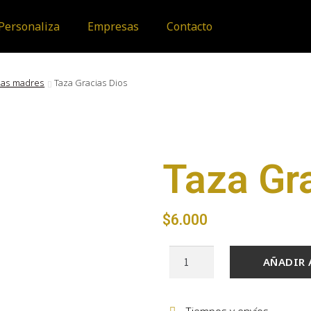
Personaliza
Empresas
Contacto
 las madres
Taza Gracias Dios
Taza Gr
$
6.000
AÑADIR 
Tiempos y envíos