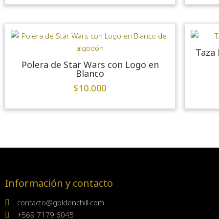
Taza 
Polera de Star Wars con Logo en
Blanco
$
10.000
Información y contacto
contacto@goldenchill.com
+569 7179 6045