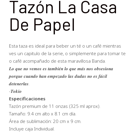
Tazón La Casa
De Papel
Esta taza es ideal para beber un té o un café mientras
ves un capitulo de la serie, o simplemente para tomar te
o café acompañado de esta maravillosa Banda.
𝑳𝒐 𝒒𝒖𝒆 𝒏𝒐 𝒗𝒆𝒎𝒐𝒔 𝒆𝒔 𝒕𝒂𝒎𝒃𝒊𝒆́𝒏 𝒍𝒐 𝒒𝒖𝒆 𝒎𝒂́𝒔 𝒏𝒐𝒔 𝒐𝒃𝒔𝒆𝒔𝒊𝒐𝒏𝒂
𝒑𝒐𝒓𝒒𝒖𝒆 𝒄𝒖𝒂𝒏𝒅𝒐 𝒉𝒂𝒏 𝒆𝒎𝒑𝒆𝒛𝒂𝒅𝒐 𝒍𝒂𝒔 𝒅𝒖𝒅𝒂𝒔 𝒏𝒐 𝒆𝒔 𝒇𝒂́𝒄𝒊𝒍
𝒅𝒆𝒕𝒆𝒏𝒆𝒓𝒍𝒂𝒔.
-𝑻𝒐𝒌𝒊𝒐
Especificaciones
Tazón premium de 11 onzas (325 ml aprox).
Tamaño: 9.4 cm alto x 8.1 cm día.
Área de sublimación: 20 cm x 9 cm.
Incluye caja Individual.