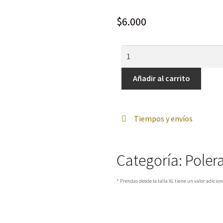
$
6.000
Añadir al carrito
Tiempos y envíos
Categoría:
Poler
* Prendas desde la talla XL tiene un valor adicion