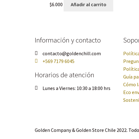
$
6.000
Añadir al carrito
Información y contacto
Sopo
contacto@goldenchill.com
Polític
+569 7179 6045
Pregun
Polític
Horarios de atención
Guía pa
Cómo l
Lunes a Viernes: 10:30 a 18:00 hrs
Eco env
Sosteni
Golden Company & Golden Store Chile 2022. Todo