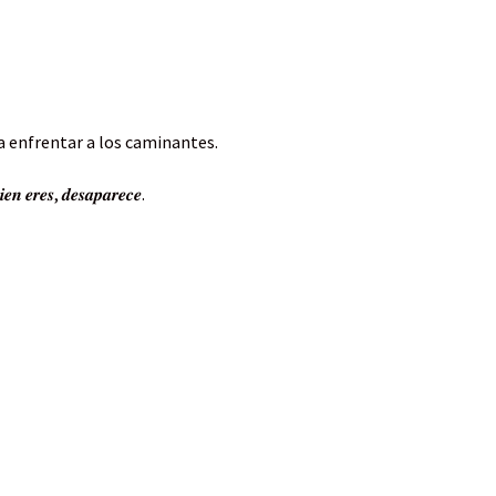
a enfrentar a los caminantes.
𝒊𝒆𝒏 𝒆𝒓𝒆𝒔, 𝒅𝒆𝒔𝒂𝒑𝒂𝒓𝒆𝒄𝒆.