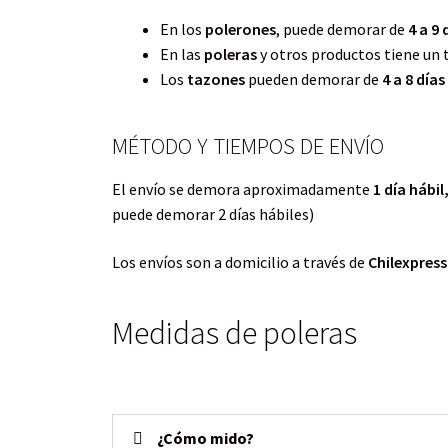
En los
polerones
, puede demorar de
4 a 9 
En las
poleras
y otros productos tiene un
Los
tazones
pueden demorar de
4 a 8 días
MÉTODO Y TIEMPOS DE ENVÍO
El envío se demora aproximadamente
1 día hábil
puede demorar 2 días hábiles)
Los envíos son a domicilio a través de
Chilexpress
Medidas de poleras
¿Cómo mido?