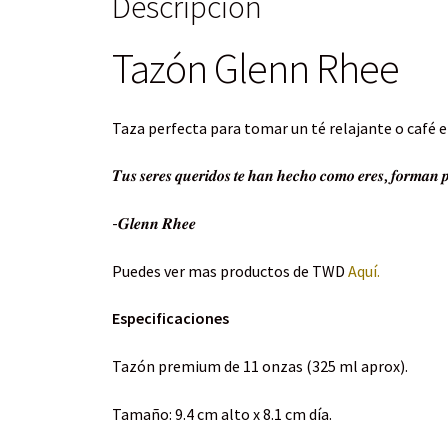
Descripción
Tazón Glenn Rhee
Taza perfecta para tomar un té relajante o café e
𝑻𝒖𝒔 𝒔𝒆𝒓𝒆𝒔 𝒒𝒖𝒆𝒓𝒊𝒅𝒐𝒔 𝒕𝒆 𝒉𝒂𝒏 𝒉𝒆𝒄𝒉𝒐 𝒄𝒐𝒎𝒐 𝒆𝒓𝒆𝒔, 𝒇𝒐𝒓𝒎𝒂𝒏 𝒑𝒂𝒓
-𝑮𝒍𝒆𝒏𝒏 𝑹𝒉𝒆𝒆
Puedes ver mas productos de TWD
Aquí.
Especificaciones
Tazón premium de 11 onzas (325 ml aprox).
Tamaño: 9.4 cm alto x 8.1 cm día.