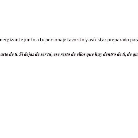
nergizante junto a tu personaje favorito y así estar preparado par
𝒆 𝒅𝒆 𝒕𝒊. 𝑺𝒊 𝒅𝒆𝒋𝒂𝒔 𝒅𝒆 𝒔𝒆𝒓 𝒕𝒖́, 𝒆𝒔𝒆 𝒓𝒆𝒔𝒕𝒐 𝒅𝒆 𝒆𝒍𝒍𝒐𝒔 𝒒𝒖𝒆 𝒉𝒂𝒚 𝒅𝒆𝒏𝒕𝒓𝒐 𝒅𝒆 𝒕𝒊, 𝒅𝒆 𝒒