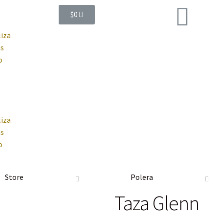
$
0
iza
s
o
iza
s
o
Store
Polera
Taza Glenn