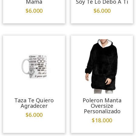
Mamá
Soy Te Lo Debo A Ti
$
6.000
$
6.000
Taza Te Quiero
Poleron Manta
Agradecer
Oversize
Personalizado
$
6.000
$
18.000