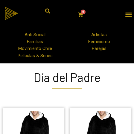
Anti Social
Artistas
Familias
Feminismo
Movimiento Chile
Parejas
Películas & Series
Día del Padre