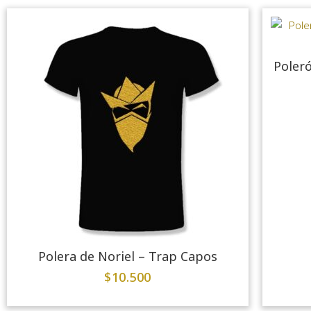
Poler
Polera de Noriel – Trap Capos
$
10.500