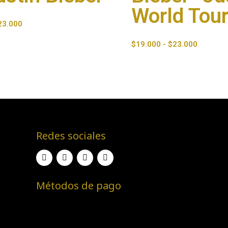
World Tou
23.000
$
19.000
-
$
23.000
Redes sociales
Métodos de pago