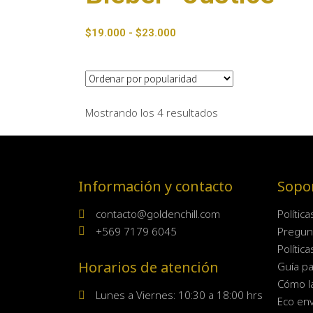
$
19.000
-
$
23.000
Mostrando los 4 resultados
Información y contacto
Sopo
contacto@goldenchill.com
Polític
+569 7179 6045
Pregun
Polític
Horarios de atención
Guía pa
Cómo l
Lunes a Viernes: 10:30 a 18:00 hrs
Eco env