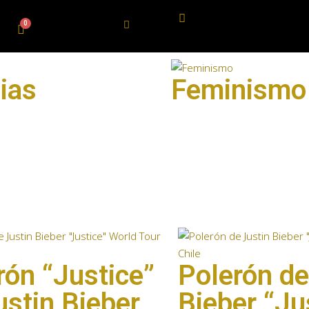
ias
Feminismo
rón “Justice”
Polerón de
ustin Bieber
Bieber “Ju