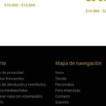
$
10.000
-
$
14.000
$
19.000
-
$
rte
Mapa de navegación
as de privacidad
Inicio
tas frecuentes
Tienda
as de devolución y reembolso
Personaliza
ra medidas/tallas
Para empresas
avar ropa con estampados
Contacto
ío
Soporte