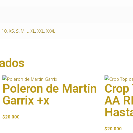
o
,
10
,
XS
,
S
,
M
,
L
,
XL
,
XXL
,
XXXL
nados
Poleron de Martin
Crop 
Garrix +x
AA R
Hast
$
20.000
$
20.000