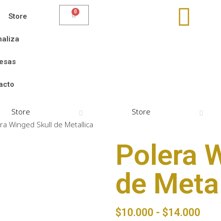
Store
aliza
esas
acto
Store
Store
ra Winged Skull de Metallica
Polera 
de Metal
$
10.000
-
$
14.000