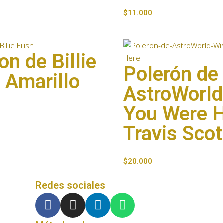
$
11.000
on de Billie
Polerón de
h Amarillo
AstroWorld
You Were 
Travis Scot
$
20.000
Redes sociales