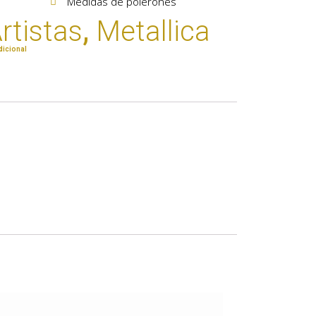
Medidas de polerones
rtistas
,
Metallica
dicional