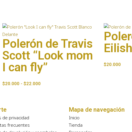
Poler
Polerón de Travis
Eilis
Scott “Look mom
I can fly”
$
20.000
$
20.000
-
$
22.000
rte
Mapa de navegación
as de privacidad
Inicio
tas frecuentes
Tienda