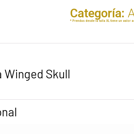
Categoría:
A
* Prendas desde la talla XL tiene un valor a
a Winged Skull
onal