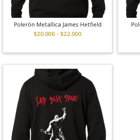
Polerón Metallica James Hetfield
Pol
$
20.000
-
$
22.000