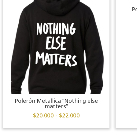
P
Polerón Metallica “Nothing else
matters”
$
20.000
-
$
22.000