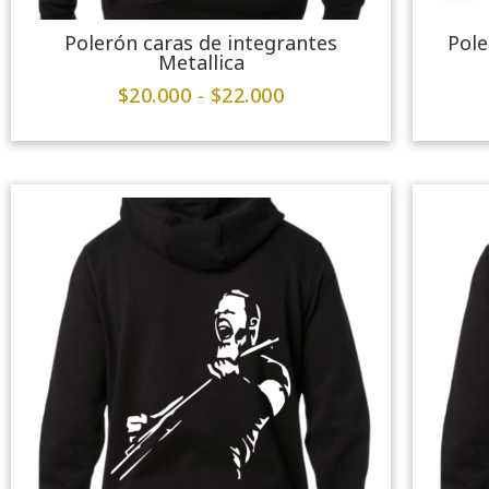
Polerón caras de integrantes
Pole
Metallica
$
20.000
-
$
22.000