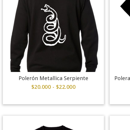
Polerón Metallica Serpiente
Polera
$
20.000
-
$
22.000