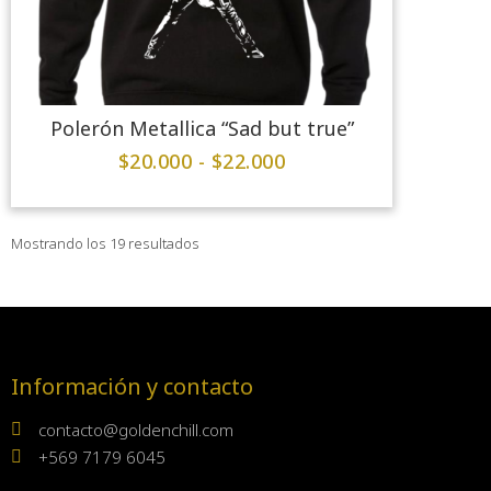
Polerón Metallica “Sad but true”
$
20.000
-
$
22.000
Mostrando los 19 resultados
Información y contacto
contacto@goldenchill.com
+569 7179 6045