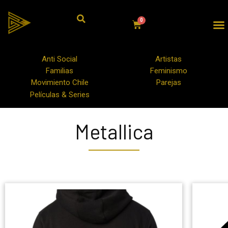
Anti Social
Artistas
Familias
Feminismo
Movimiento Chile
Parejas
Películas & Series
Metallica