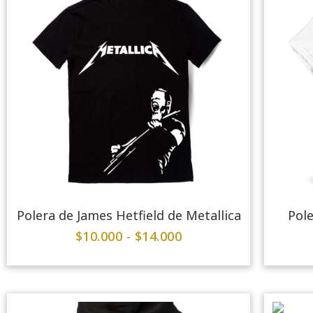
Polera de James Hetfield de Metallica
Pole
$
10.000
-
$
14.000