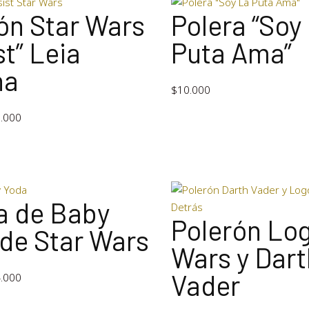
ón Star Wars
Polera “Soy
st” Leia
Puta Ama”
na
$
10.000
.000
a de Baby
Polerón Log
de Star Wars
Wars y Dart
Vader
.000