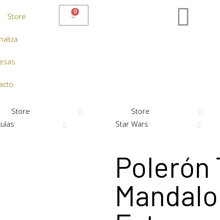
Store
aliza
esas
acto
Store
Store
culas
Star Wars
Polerón
Mandalo