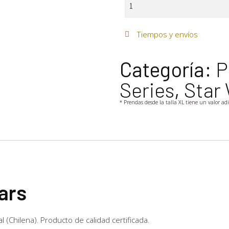
Tiempos y envíos
Categoría:
P
Series
,
Star
* Prendas desde la talla XL tiene un valor ad
ars
 (Chilena). Producto de calidad certificada.