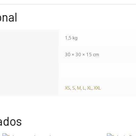
onal
1,5 kg
30 × 30 × 15 cm
XS
,
S
,
M
,
L
,
XL
,
XXL
ados