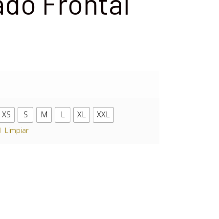
do Frontal
XS
S
M
L
XL
XXL
Limpiar