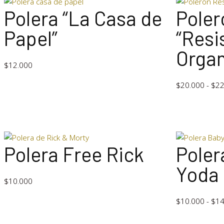
Polera “La Casa de
Poler
Papel”
“Resi
Orga
$
12.000
$
20.000
-
$
22
Polera Free Rick
Poler
Yoda 
$
10.000
$
10.000
-
$
14