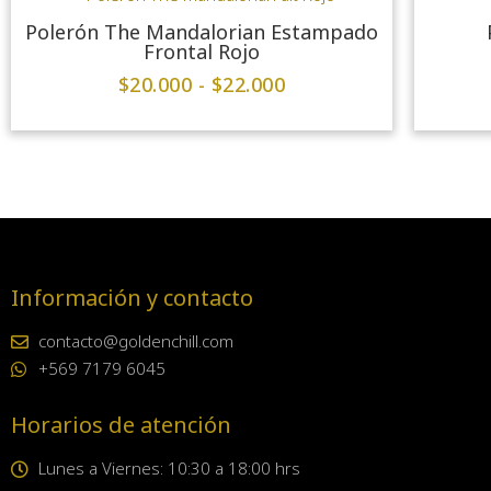
Polerón The Mandalorian Estampado
Frontal Rojo
$
20.000
-
$
22.000
Información y contacto
contacto@goldenchill.com
+569 7179 6045
Horarios de atención
Lunes a Viernes: 10:30 a 18:00 hrs