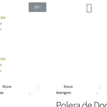
$
0
iza
s
o
iza
s
o
Store
Store
las
Avengers
Polera de Do