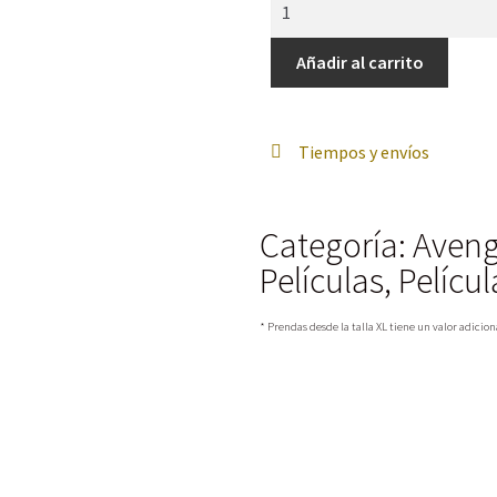
Añadir al carrito
Tiempos y envíos
Categoría:
Aveng
Películas
,
Películ
* Prendas desde la talla XL tiene un valor adicion