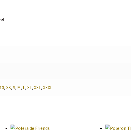
vel
o
10
,
XS
,
S
,
M
,
L
,
XL
,
XXL
,
XXXL