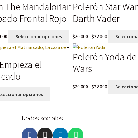
n The Mandalorian
Polerón Star War
ado Frontal Rojo
Darth Vader
.000
Seleccionar opciones
$
20.000
-
$
22.000
Seleccion
Polerón Yoda de 
 Empieza el
Wars
rcado
$
20.000
-
$
22.000
Seleccion
eleccionar opciones
Redes sociales