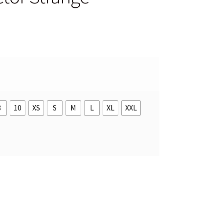
8
10
XS
S
M
L
XL
XXL