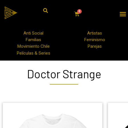
Anti Social
Artistas
Familias
Feminismo
Movimiento Chile
Parejas
Películas & Series
Doctor Strange