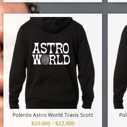
Polerón Astro World Travis Scott
Pol
$
20.000
-
$
22.000