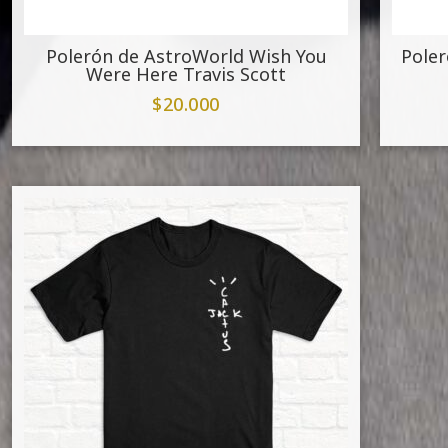
Polerón de AstroWorld Wish You
Poler
Were Here Travis Scott
$
20.000