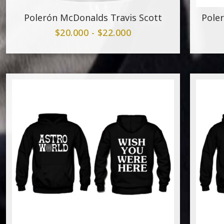
Polerón McDonalds Travis Scott
Poler
$
20.000
-
$
22.000