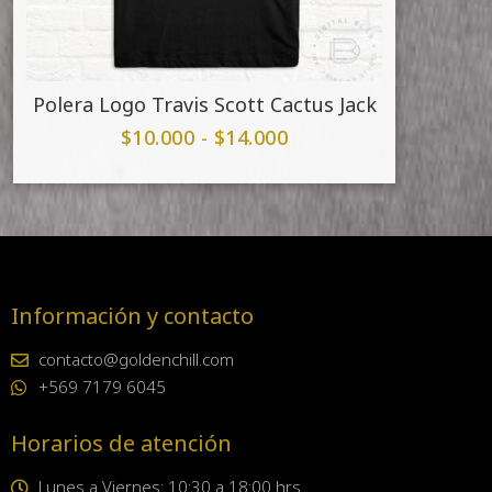
Polera Logo Travis Scott Cactus Jack
$
10.000
-
$
14.000
Información y contacto
contacto@goldenchill.com
+569 7179 6045
Horarios de atención
Lunes a Viernes: 10:30 a 18:00 hrs