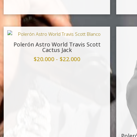
Polerón Astro World Travis Scott
Cactus Jack
$
20.000
-
$
22.000
Poler