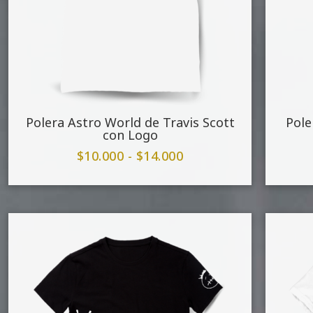
Polera Astro World de Travis Scott
Pole
con Logo
$
10.000
-
$
14.000