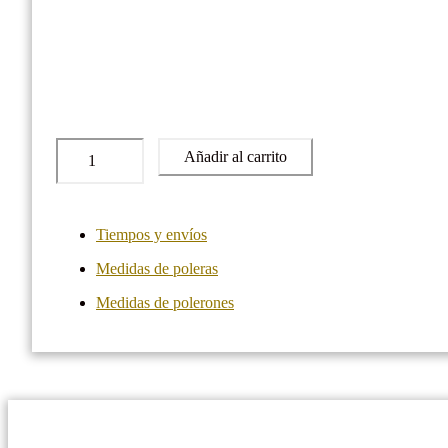
Polera
Añadir al carrito
Astro
World
de
Travis
Tiempos y envíos
Scott
cantidad
Medidas de poleras
Medidas de polerones