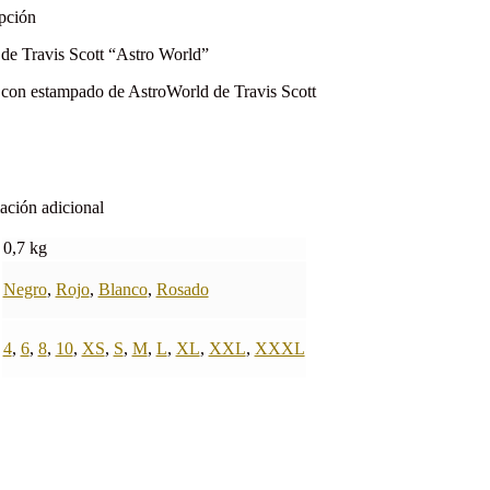
pción
 de Travis Scott “Astro World”
 con estampado de AstroWorld de Travis Scott
ación adicional
0,7 kg
Negro
,
Rojo
,
Blanco
,
Rosado
4
,
6
,
8
,
10
,
XS
,
S
,
M
,
L
,
XL
,
XXL
,
XXXL