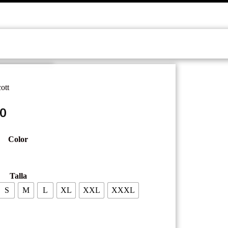
ott
Rango
00
de
Color
precios:
desde
Talla
$10.000
S
M
L
XL
XXL
XXXL
hasta
$14.000