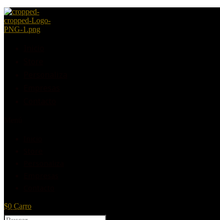
Inicio
Store
Personaliza
Empresas
Contacto
Menú
Inicio
Store
Personaliza
Empresas
Contacto
$
0
Carro
Buscar