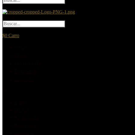
Cerrar
Buscar
Cerrar
$
0
Carro
Inicio
Store
Personaliza
Empresas
Contacto
Menú
Inicio
Store
Personaliza
Empresas
Contacto