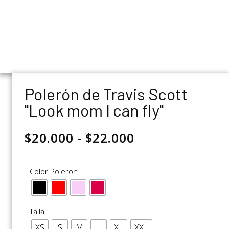
Polerón de Travis Scott
"Look mom I can fly"
$
20.000
-
$
22.000
Color Poleron
Talla
XS
S
M
L
XL
XXL