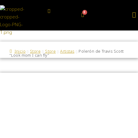
Inicio
Store
Store
Artistas
Polerón de Travis Scott
“Look mom I can fly”