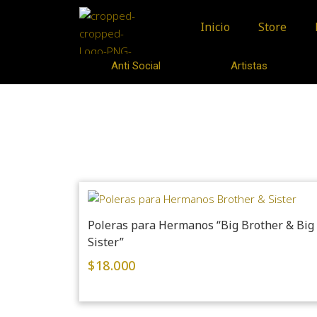
Inicio
Store
Anti Social
Artistas
Poleras para Hermanos “Big Brother & Big
Sister”
$
18.000