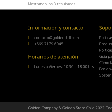
Mostrando los 3 resultados
Información y contacto
Sopo
contacto@goldenchill.com
Polític
+569 7179 6045
Pregun
Polític
Horarios de atención
Guía pa
Cómo l
Lunes a Viernes: 10:30 a 18:00 hrs
Eco env
Sosteni
Golden Company & Golden Store Chile 2022. To