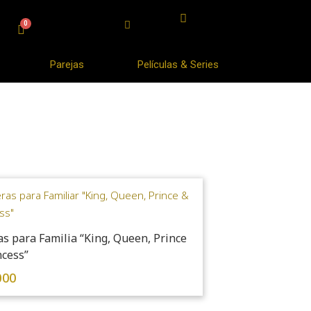
Parejas
Películas & Series
as para Familia “King, Queen, Prince
ncess”
000