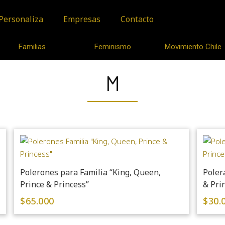
Personaliza
Empresas
Contacto
Familias
Feminismo
Movimiento Chile
M
Polerones para Familia “King, Queen,
Poler
Prince & Princess”
& Pri
$
65.000
$
30.