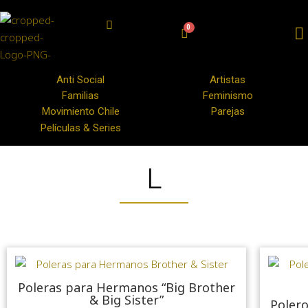
Anti Social
Artistas
Familias
Feminismo
Movimiento Chile
Parejas
Películas & Series
L
Poleras para Hermanos “Big Brother
& Big Sister”
Polero