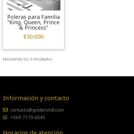
Poleras para Familia
“King, Queen, Prince
& Princess”
$
30.000
Mostrando los 3 resultados
Información y contacto
contacto@goldenchill.com
+569 7179 6045
Horarios de atención