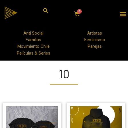
Anti Social
Artistas
Familias
Feminismo
Movimiento Chile
Parejas
Películas & Series
10