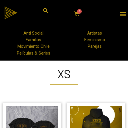
Anti Social
Artistas
Familias
Feminismo
Movimiento Chile
Parejas
Películas & Series
XS