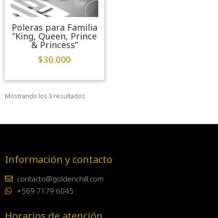
Poleras para Familia
“King, Queen, Prince
& Princess”
$
30.000
Mostrando los 3 resultados
Información y contacto
contacto@goldenchill.com
+569 7179 6045
Horarios de atención