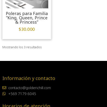
Poleras para Familia
“King, Queen, Prince
& Princess”
$
30.000
Mostrando los 3 resultados
Información y contacto
contacto@goldenchill.com
+569 7179 6045
Horarios de atención