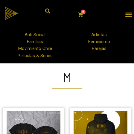
Anti Social
Artistas
Familias
Feminismo
Movimiento Chile
Parejas
Películas & Series
M