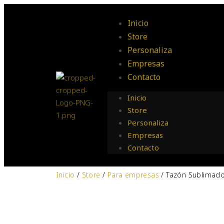
Inicio
Store
Personaliza
Empresas
Contacto
Inicio
Store
Personaliza
Empresas
Contacto
Inicio
/
Store
/
Para empresas
/
Tazón Sublimado