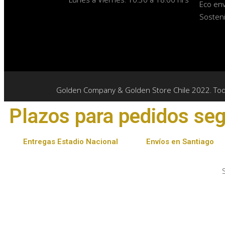
Eco env
Sosteni
Golden Company & Golden Store Chile 2022. To
Plazos para pedidos segú
Entregas Estadio Nacional
Envíos en Santiago