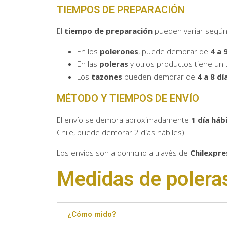
TIEMPOS DE PREPARACIÓN
El
tie
mpo de preparación
pueden variar según 
En los
polerones
, puede demorar de
4 a 
En las
poleras
y otros productos tiene u
Los
tazones
pueden demorar de
4 a 8 dí
MÉTODO Y TIEMPOS DE ENVÍO
El envío se demora aproximadamente
1 día hábi
Chile, puede demorar 2 días hábiles)
Los envíos son a domicilio a través de
Chilexpre
Medidas de polera
¿Cómo mido?