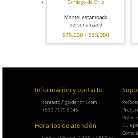
Mantel estampado
personalizado
$
25.000
-
$
35.000
Información y contacto
Sopo
contacto@goldenchill.com
Polític
+569 7179 6045
Pregun
Polític
Horarios de atención
Guía pa
Cómo l
Lunes a Viernes: 10:30 a 18:00 hrs