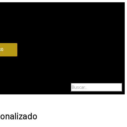
$
0
onalizado