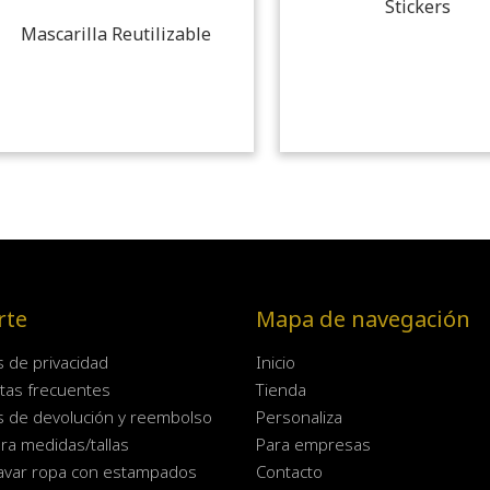
Stickers
Mascarilla Reutilizable
rte
Mapa de navegación
as de privacidad
Inicio
tas frecuentes
Tienda
as de devolución y reembolso
Personaliza
ra medidas/tallas
Para empresas
avar ropa con estampados
Contacto