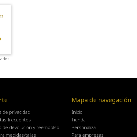
o
tados
rte
Mapa de navegación
as de privacidad
Inicio
tas frecuentes
Tienda
as de devolución y reembolso
Personaliza
ra medidas/tallas
Para empresas