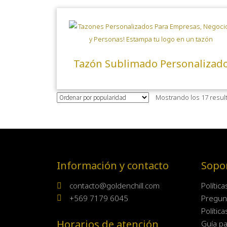
Tazón Sublimado Personalizad
Mostrando los 17 resul
Información y contacto
Sopo
contacto@goldenchill.com
Polític
+569 7179 6045
Pregun
Polític
Horarios de atención
Guía pa